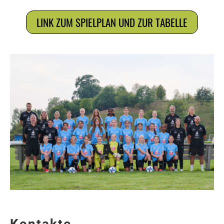
LINK ZUM SPIELPLAN UND ZUR TABELLE
Kontakte