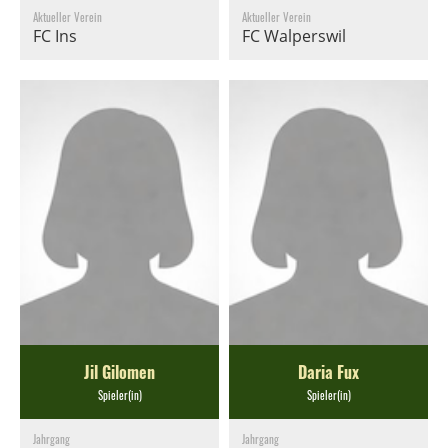
Aktueller Verein
Aktueller Verein
FC Ins
FC Walperswil
Jil Gilomen
Daria Fux
Spieler(in)
Spieler(in)
Jahrgang
Jahrgang