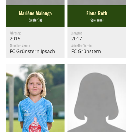
Marlène Malonga
Elena Roth
Spieler(in)
Spieler(in)
Jahrgang
Jahrgang
2015
2017
Aktueller Verein
Aktueller Verein
FC Grünstern Ipsach
FC Grünstern