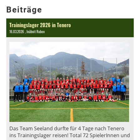
17
00
Beiträge
18
00
Trainingslager 2026 in Tenero
19
00
16.03.2026
, Inäbnit Ruben
20
00
21
00
22
00
23
00
Das Team Seeland durfte für 4 Tage nach Tenero
ins Trainingslager reisen! Total 72 SpielerInnen und