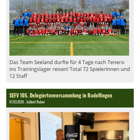
Das Team Seeland durfte für 4 Tage nach Tenero
ins Trainingslager reisen! Total 72 SpielerInnen und
12 Staff
SEFV 105. Delegiertenversammlung in Radelfingen
07.03.2026
, Inäbnit Ruben