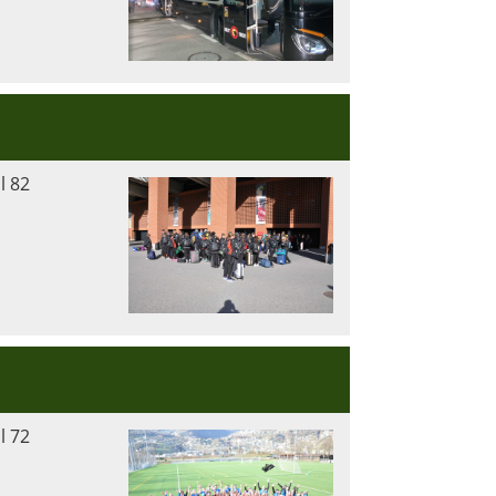
l 82
l 72