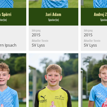
a Spörri
Jari Adam
Andrej 
ler(in)
Spieler(in)
Spieler
Jahrgang
Jahrgang
2015
2015
Aktueller Verein
Aktueller Verein
rn Ipsach
SV Lyss
SV Lyss