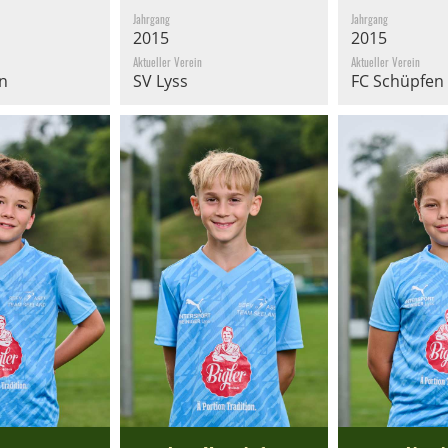
Jahrgang
Jahrgang
2015
2015
Aktueller Verein
Aktueller Verein
n
SV Lyss
FC Schüpfen