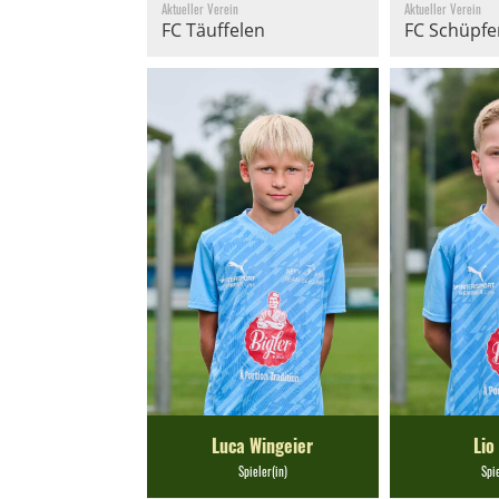
Aktueller Verein
Aktueller Verein
FC Täuffelen
FC Schüpfe
Luca Wingeier
Lio
Spieler(in)
Spie