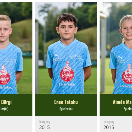
 Bürgi
Eneo Fetahu
Aimée Mar
ler(in)
Spieler(in)
Spieler
Jahrgang
Jahrgang
2015
2015