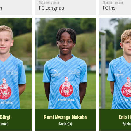
Aktueller Verein
Aktueller Verein
n
FC Lengnau
FC Ins
 Bürgi
Romi Mwange Mukeba
Enio 
ler(in)
Spieler(in)
Spieler