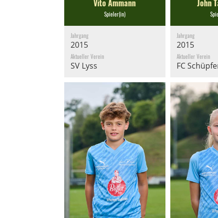
Vito Ammann
John T
Spieler(in)
Spie
Jahrgang
Jahrgang
2015
2015
Aktueller Verein
Aktueller Verein
SV Lyss
FC Schüpfe