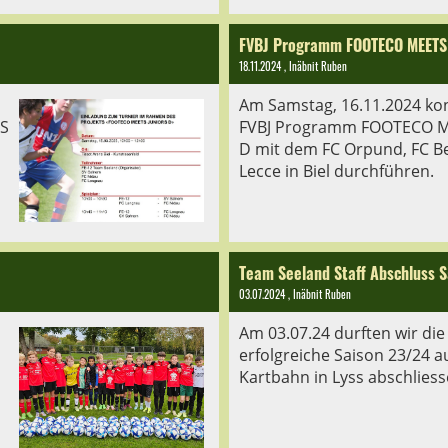
FVBJ Programm FOOTECO MEETS
18.11.2024
, Inäbnit Ruben
s
Am Samstag, 16.11.2024 ko
S
FVBJ Programm FOOTECO M
D mit dem FC Orpund, FC B
Lecce in Biel durchführen.
Team Seeland Staff Abschluss 
03.07.2024
, Inäbnit Ruben
Am 03.07.24 durften wir die
erfolgreiche Saison 23/24 a
Kartbahn in Lyss abschliess