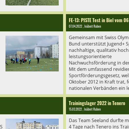
FE-13: PISTE Test in Biel vom 0
07.04.2022
, Inäbnit Ruben
Gemeinsam mit Swiss Olym
Bund unterstützt Jugend+ S
nachhaltige, qualitativ ho
leistungsorientierte
Nachwuchsförderung in de
Mit dem umfassend revidie
Sportförderungsgesetz, we
Oktober 2012 in Kraft trat,
nationalen Verbänden ein l
Trainingslager 2022 in Tenero
15.03.2022
, Inäbnit Ruben
s
Das Team Seeland durfte mi
S
4 Tage nach Tenero ins Trai