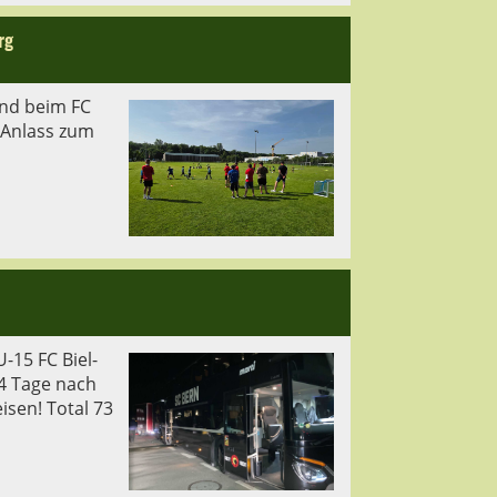
rg
and beim FC
 Anlass zum
-15 FC Biel-
4 Tage nach
isen! Total 73