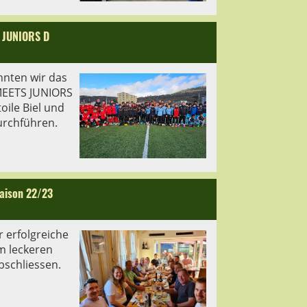
 JUNIORS D
nnten wir das
EETS JUNIORS
oile Biel und
durchführen.
Saison 22/23
r erfolgreiche
m leckeren
bschliessen.