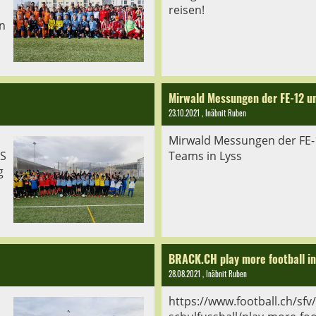
reisen!
in
Mirwald Messungen der FE-12 un
23.10.2021
, Inäbnit Ruben
Mirwald Messungen der FE-
S
Teams in Lyss
g
BRACK.CH play more football in
28.08.2021
, Inäbnit Ruben
https://www.football.ch/sfv