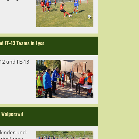
d FE-13 Teams in Lyss
12 und FE-13
 Walperswil
/kinder-und-