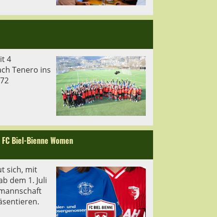
t 4
ach Tenero ins
 72
u FC Biel-Bienne Women
t sich, mit
b dem 1. Juli
nmannschaft
äsentieren.