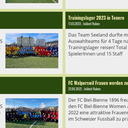
Trainingslager 2023 in Tenero
17.03.2023
, Inäbnit Ruben
s
Das Team Seeland durfte mi
S
Auswahlteams für 4 Tage n
C
Trainingslager reisen! Total
SpielerInnen und 15 Staff
FC Walperswil Frauen werden z
22.06.2022
, Inäbnit Ruben
s
Der FC Biel-Bienne 1896 freu
S
den FC Biel-Bienne Women a
u
2022 eine attraktive Fraue
im Schweizer Fussball zu pr