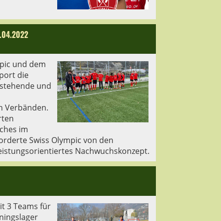
6.04.2022
pic und dem
port die
chstehende und
n Verbänden.
rten
lches im
 forderte Swiss Olympic von den
eistungsorientiertes Nachwuchskonzept.
t 3 Teams für
ningslager