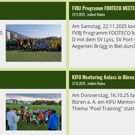
FVBJ Programm FOOTECO MEETS
23.11.2025
, Inäbnit Ruben
s
Am Samstag, 22.11.2025 ko
S
FVBJ Programm FOOTECO M
d
D mit dem SV Lyss, SV Port
Aegerten Brügg in Biel dur
KIFU Mentoring Anlass in Büren
21.10.2025
, Inäbnit Ruben
Am Donnerstag, 16.10.25 f
Büren a. A. ein KIFU Mento
Thema "Pool Training" statt