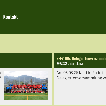
Kontakt
SEFV 105. Delegiertenversamml
07.03.2026
, Inäbnit Ruben
h
Am 06.03.26 fand in Radelfi
2
Delegiertenversammlung vo