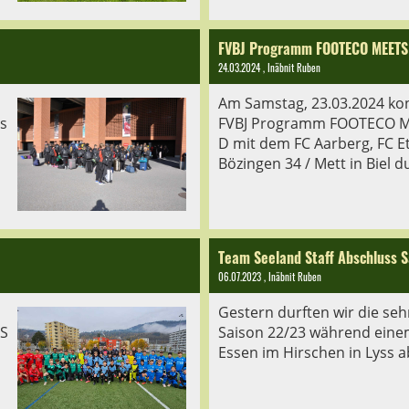
FVBJ Programm FOOTECO MEETS
24.03.2024
, Inäbnit Ruben
Am Samstag, 23.03.2024 ko
s
FVBJ Programm FOOTECO M
D mit dem FC Aarberg, FC Et
Bözingen 34 / Mett in Biel 
Team Seeland Staff Abschluss 
06.07.2023
, Inäbnit Ruben
s
Gestern durften wir die seh
S
Saison 22/23 während eine
Essen im Hirschen in Lyss a