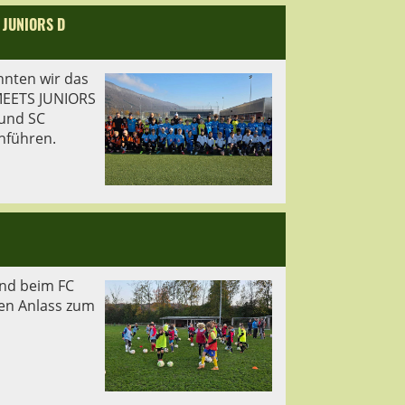
 JUNIORS D
nnten wir das
EETS JUNIORS
 und SC
chführen.
and beim FC
ren Anlass zum