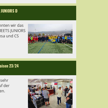
 JUNIORS D
nnten wir das
EETS JUNIORS
esa und CS
Saison 23/24
 sehr
uf der
en.